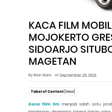
KACA FILM MOBI
MOJOKERTO GRES
SIDOARJO SITU
MAGETAN
By
Iklan Baris
at
September 29, 2022
Tabel of Content
[
View
]
Kaca film 3m
menjadi salah satu pro
kendaraan, disamping karena harga yang s