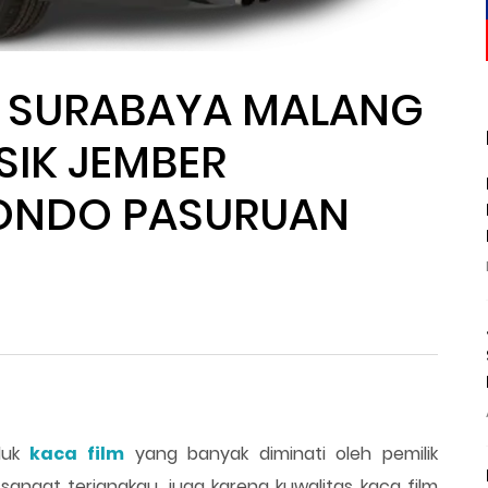
L SURABAYA MALANG
IK JEMBER
BONDO PASURUAN
duk
kaca film
yang banyak diminati oleh pemilik
angat terjangkau, juga karena kuwalitas kaca film