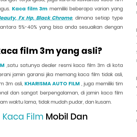
agus.
Kaca film 3m
memiliki beberapa varian yang
 Beauty, Fx Hp, Black Chrome
, dimana setiap type
i antara 5%-40% yang bisa anda sesuaikan dengan
aca film 3m yang asli?
LM
,satu satunya dealer resmi kaca film 3m di kota
rani jamin garansi jika memang kaca film tidak asli,
lm 3m asli,
KHARISMA AUTO FILM
, juga memiliki tim
onal dan sangat berpengalaman, di jamin kaca film
lam waktu lama, tidak mudah pudar, dan kusam.
g
Kaca Film
Mobil Dan